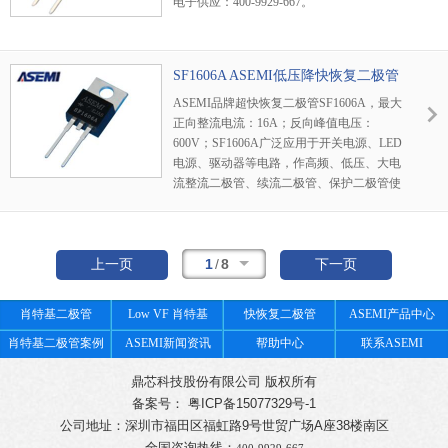
电子供应：400-9929-667。
SF1606A ASEMI低压降快恢复二极管
ASEMI品牌超快恢复二极管SF1606A，最大
正向整流电流：16A；反向峰值电压：
600V；SF1606A广泛应用于开关电源、LED
电源、驱动器等电路，作高频、低压、大电
流整流二极管、续流二极管、保护二极管使
用，或在微波通信等电路中作整流二极管、
小信号检波二极管使用。欢迎咨询取样测
试。400-9929-667
1
/
8
上一页
下一页
肖特基二极管
Low VF 肖特基
快恢复二极管
ASEMI产品中心
肖特基二极管案例
ASEMI新闻资讯
帮助中心
联系ASEMI
鼎芯科技股份有限公司 版权所有
备案号： 粤ICP备15077329号-1
公司地址：深圳市福田区福虹路9号世贸广场A座38楼南区