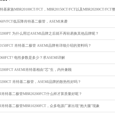
肖特基家族MBR20100CT/FCT，MBR20150CT/FCT以及MBR20200
斗！
2060VFCT低压降肖特基二极管，ASEMI来袭
30200PT 为什么用过ASEMI品牌之后就不再轻易换其他品牌呢？
20150FCT 肖特基二极管 ASEMI品牌有详细介绍的资料吗？
2060FCT? 电性参数是多少？求ASEMI详解
30200FCT ASEMI肖特基相由“芯”生，内外兼顾
30200CT 肖特基二极管，ASEMI品牌的散热性好吗？
MI肖特基二极管MBR20200FCT什么样才算质量好呢？
MI肖特基二极管MBR10200FCT，众多电源厂家出现“抱大腿”现象