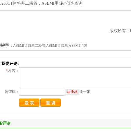
10200CT肖特基二极管，ASEMI用“芯”创造奇迹
版权所有：htt
关键字：
ASEMI肖特基二极管,ASEMI肖特基,ASEMI品牌
我要评论:
*
内 容：
验证码：
换一张
条评论