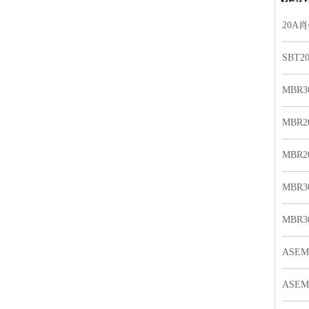
20A
在战
SBT
MBR
MBR
MBR
MBR
MBR
ASE
ASE