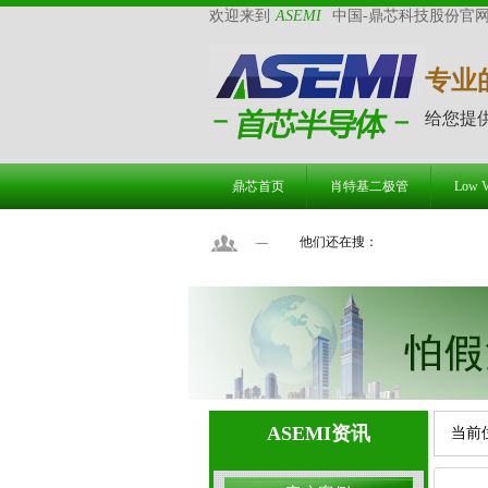
欢迎来到
ASEMI
中国-鼎芯科技股份官
专业
给您提
鼎芯首页
肖特基二极管
Low
他们还在搜：
ASEMI资讯
当前