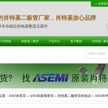
网
在线留
的肖特基二极管厂家，肖特基放心品牌
供专业稳定的电源整流元器件
 VF肖特基
快恢复二极管
产品中心
客户案例
肖特基二极
位置：
ASEMI首页
»
ASEMI新闻资讯
»
肖特基二极管百科知识
» ASEM