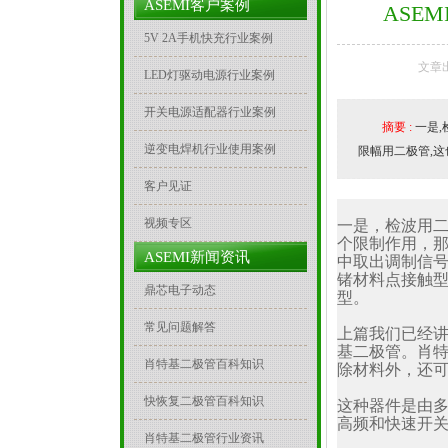
ASEMI客户案例
ASE
5V 2A手机快充行业案例
文章
LED灯驱动电源行业案例
开关电源适配器行业案例
摘要 :
一是,
逆变电焊机行业使用案例
限幅用二极管,这
客户见证
视频专区
一是，检波用二
个限制作用，
ASEMI新闻资讯
中取出调制信号
锗材料点接触型
鼎芯电子动态
型。
常见问题解答
上篇我们已经讲
基二极管。肖特
肖特基二极管百科知识
除材料外，还
快恢复二极管百科知识
这种器件是由多
高频和快速开关
肖特基二极管行业资讯